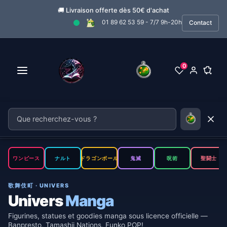
🚚 Livraison offerte dès 50€ d'achat
01 89 62 53 59 - 7/7 9h-20h
Contact
0
Rechercher un produi
Boutique de la Ruche — Figu
ワンピース
ナルト
ドラゴンボール
鬼滅
呪術
聖闘士
歌舞伎町 · UNIVERS
Univers
Manga
Figurines, statues et goodies manga sous licence officielle —
Banpresto, Tamashii Nations, Funko POP!