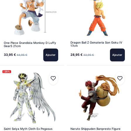
Dragon Ball Z Gxmateria Son Goku IV
One Piece Grandista Monkey D Luffy
17cm
Gear5 21cm
33,95 €
28,95 €
44,95 €
Ajouter
33,95 €
Ajouter
-25%
Saint Seiya Myth Cloth Ex Pegasus
Naruto Shippuden Banpresto Figure