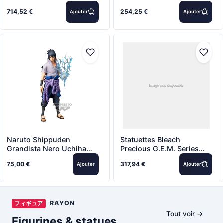
Children Arc The Black
figurine Gyro Zeppeli &
714,52 €
254,25 €
Ajouter
Ajouter
Swordsman Redecoration
Valkyrie 31 cm
Ver. 38 cm
Naruto Shippuden
Statuettes Bleach
Grandista Nero Uchiha
Precious G.E.M. Series
Sasuke#2 28cm -
figurine PVC Ichigo
75,00 €
317,94 €
Ajouter
Ajouter
Kurosaki Bleach:
Thousand-Year Blood War
(Repeat) 25 cm
RAYON
フィギュア
Tout voir →
Figurines & statues