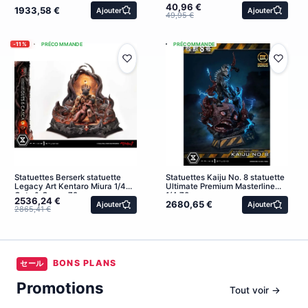
Edition 67 cm
40,96 €
1933,58 €
Ajouter
Ajouter
49,95 €
-11%
PRÉCOMMANDE
PRÉCOMMANDE
Statuettes Berserk statuette
Statuettes Kaiju No. 8 statuette
Legacy Art Kentaro Miura 1/4
Ultimate Premium Masterline
Guts & Casca 72 cm
1/4 70 cm
2536,24 €
2680,65 €
Ajouter
Ajouter
2865,41 €
BONS PLANS
セール
Promotions
Tout voir →