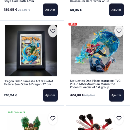
Seiya God Cloth 17cm
Colosseum Gara 12cm w108
189,95 €
69,95 €
254,95 €
Ajouter
Ajouter
-15%
Statuettes One Piece statuette PVC
Dragon Ball Z Tamashii Art 3D Relief
P.O.P. MAS Maximum Marco the
Picture Son Goku & Dragon 27 cm
Phoenix Leader of 1st group
324,80 €
216,94 €
Ajouter
381,73 €
Ajouter
PRÉCOMMANDE