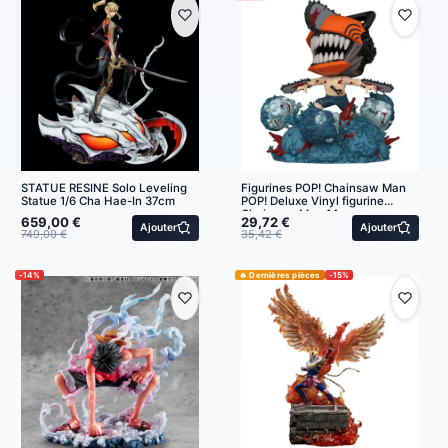
STATUE RESINE Solo Leveling
Figurines POP! Chainsaw Man
Statue 1/6 Cha Hae-In 37cm
POP! Deluxe Vinyl figurine
Chainsaw Man 14 cm
659,00 €
29,72 €
Ajouter
Ajouter
749,00 €
35,42 €
-14%
🔥 Dernières pièces
-15%