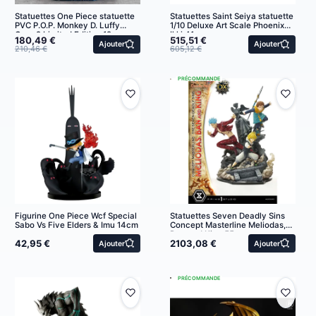
Statuettes One Piece statuette
Statuettes Saint Seiya statuette
PVC P.O.P. Monkey D. Luffy
1/10 Deluxe Art Scale Phoenix
Gear 2 Limited Edition 19 cm
Ikki 41 cm
180,49 €
515,51 €
Ajouter
Ajouter
210,46 €
605,12 €
PRÉCOMMANDE
Figurine One Piece Wcf Special
Statuettes Seven Deadly Sins
Sabo Vs Five Elders & Imu 14cm
Concept Masterline Meliodas,
Ban and King 55 cm
42,95 €
2103,08 €
Ajouter
Ajouter
PRÉCOMMANDE