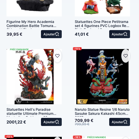
Figurine My Hero Academia
Statuettes One Piece Petitrama
Combination Battle Tomura
set 4 figurines PVC Logbox Re
Shigaraki Finale ...
Birth Egghead 9 cm
41,01 €
39,95 €
Ajouter
Ajouter
-11%
PRÉCOMMANDE
Statuettes Hell's Paradise
Naruto Statue Resine 1/6 Naruto
statuette Ultimate Premium
Sasuke Sakura Kakashi 45cm
Masterline Gabimaru 62 cm
300Pcs
709,99 €
2001,22 €
Ajouter
Ajouter
799,99 €
-12%
-16%
PRÉCOMMANDE