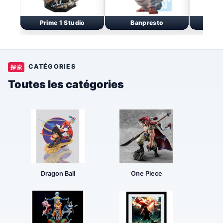
Prime 1 Studio
Banpresto
Go
CATÉGORIES
探索
Toutes les catégories
Dragon Ball
One Piece