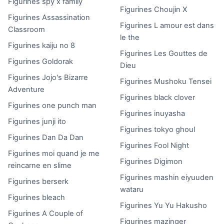
Figurines spy x family
Figurines Choujin X
Figurines Assassination
Figurines L amour est dans
Classroom
le the
Figurines kaiju no 8
Figurines Les Gouttes de
Figurines Goldorak
Dieu
Figurines Jojo's Bizarre
Figurines Mushoku Tensei
Adventure
Figurines black clover
Figurines one punch man
Figurines inuyasha
Figurines junji ito
Figurines tokyo ghoul
Figurines Dan Da Dan
Figurines Fool Night
Figurines moi quand je me
Figurines Digimon
reincarne en slime
Figurines mashin eiyuuden
Figurines berserk
wataru
Figurines bleach
Figurines Yu Yu Hakusho
Figurines A Couple of
Figurines mazinger