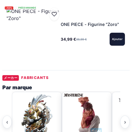
-13%
PRÉCOMMANDE
ONE PIECE - Figurine "Zoro"
34,99 €
39,99 €
Ajouter
FABRICANTS
メーカー
Par marque
‹
›