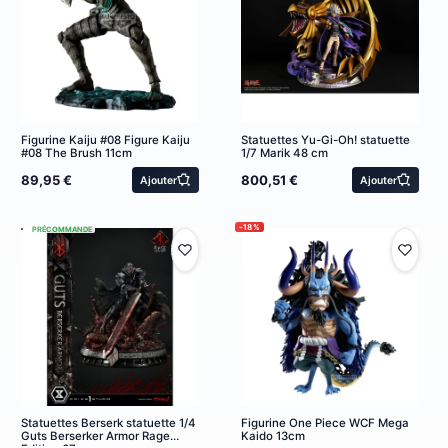
Figurine Kaiju #08 Figure Kaiju
Statuettes Yu-Gi-Oh! statuette
#08 The Brush 11cm
1/7 Marik 48 cm
800,51 €
89,95 €
Ajouter
Ajouter
-18%
PRÉCOMMANDE
Statuettes Berserk statuette 1/4
Figurine One Piece WCF Mega
Guts Berserker Armor Rage
Kaido 13cm