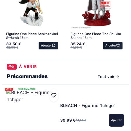
Figurine One Piece Senkozekkei
Figurine One Piece The Shukko
S-Hawk 15cm
Shanks 16cm
33,50 €
35,24 €
Ajouter
Ajouter
42,95 €
41,95 €
À VENIR
予約
Précommandes
Tout voir →
-11%
PRÉCOMMANDE
BLEACH - Figurine "Ichigo"
39,99 €
44,99 €
Ajouter