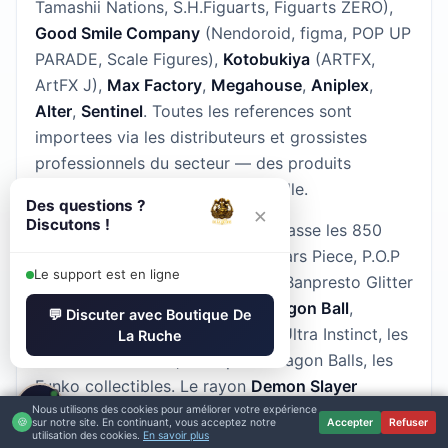
Tamashii Nations, S.H.Figuarts, Figuarts ZERO),
Good Smile Company
(Nendoroid, figma, POP UP
PARADE, Scale Figures),
Kotobukiya
(ARTFX,
ArtFX J),
Max Factory
,
Megahouse
,
Aniplex
,
Alter
,
Sentinel
. Toutes les references sont
importees via les distributeurs et grossistes
professionnels du secteur — des produits
authentiques, sous licence officielle.
Des questions ?
×
Discutons !
Le rayon
One Piece
a lui seul depasse les 850
references : Grandista, Master Stars Piece, P.O.P
Le support est en ligne
(Portrait of Pirates) Megahouse, Banpresto Glitter
& Glamours, Funko Pop. Pour
Dragon Ball
,
💬 Discuter avec Boutique De
retrouvez les S.H.Figuarts Goku Ultra Instinct, les
La Ruche
statues Ichibansho, les replica Dragon Balls, les
Funko collectibles. Le rayon
Demon Slayer
💬
couvre toutes les saisons (Mt. Natagumo, Mugen
Nous utilisons des cookies pour améliorer votre expérience
🍪
sur notre site. En continuant, vous acceptez notre
Accepter
Refuser
Train, Arc Quartier des Plaisirs, Hashira Training,
utilisation des cookies.
En savoir plus