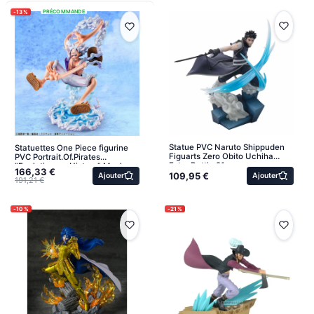
-13%
PRÉCOMMANDE
Statue PVC Naruto Shippuden
Statuettes One Piece figurine
Figuarts Zero Obito Uchiha
PVC Portrait.Of.Pirates
Extra Battle 21c...
"Evolutionary History" Monkey
166,33 €
109,95 €
D. Luff
Ajouter
Ajouter
191,21 €
-10%
-21%