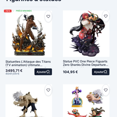
-13%
PRÉCOMMANDE
Statue PVC One Piece Figuarts
Statuettes L'Attaque des Titans
Zero Shanks Divine Departure
(TV animation) Ultimate
Extra Battle 20cm
Diorama Masterline Statue Eren
3495,71 €
104,95 €
Yeag
Ajouter
Ajouter
4041,04 €