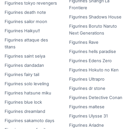
Figurines Shangri La
Figurines tokyo revengers
Frontiere
Figurines death note
Figurines Shadows House
Figurines sailor moon
Figurines Boruto Naruto
Figurines Haikyu!!
Next Generations
Figurines attaque des
Figurines Rave
titans
Figurines hells paradise
Figurines saint seiya
Figurines Edens Zero
Figurines dandadan
Figurines Hokuto no Ken
Figurines fairy tail
Figurines Ultrapro
Figurines solo leveling
Figurines dr stone
Figurines hatsune miku
Figurines Detective Conan
Figurines blue lock
Figurines maltese
Figurines dreamland
Figurines Ulysse 31
Figurines sakamoto days
Figurines Ariadne