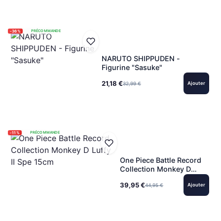
-36%
PRÉCOMMANDE
NARUTO SHIPPUDEN -
Figurine "Sasuke"
21,18 €
32,99 €
Ajouter
-11%
PRÉCOMMANDE
One Piece Battle Record
Collection Monkey D
Luffy II Spe 15cm
39,95 €
44,95 €
Ajouter