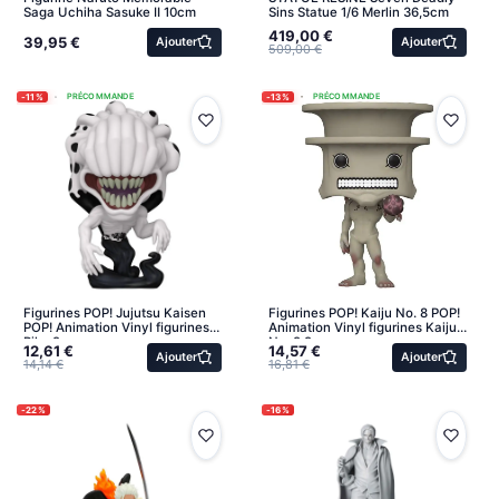
Saga Uchiha Sasuke II 10cm
Sins Statue 1/6 Merlin 36,5cm
419,00 €
39,95 €
Ajouter
Ajouter
509,00 €
-11%
-13%
PRÉCOMMANDE
PRÉCOMMANDE
Figurines POP! Jujutsu Kaisen
Figurines POP! Kaiju No. 8 POP!
POP! Animation Vinyl figurines
Animation Vinyl figurines Kaiju
Rika 9 cm
No. 9 9 cm
12,61 €
14,57 €
Ajouter
Ajouter
14,14 €
16,81 €
-22%
-16%