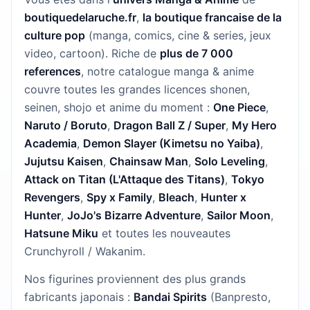
boutiquedelaruche.fr
,
la boutique francaise de la
culture pop
(manga, comics, cine & series, jeux
video, cartoon). Riche de
plus de 7 000
references
, notre catalogue manga & anime
couvre toutes les grandes licences shonen,
seinen, shojo et anime du moment :
One Piece
,
Naruto / Boruto
,
Dragon Ball Z / Super
,
My Hero
Academia
,
Demon Slayer (Kimetsu no Yaiba)
,
Jujutsu Kaisen
,
Chainsaw Man
,
Solo Leveling
,
Attack on Titan (L'Attaque des Titans)
,
Tokyo
Revengers
,
Spy x Family
,
Bleach
,
Hunter x
Hunter
,
JoJo's Bizarre Adventure
,
Sailor Moon
,
Hatsune Miku
et toutes les nouveautes
Crunchyroll / Wakanim.
Nos figurines proviennent des plus grands
fabricants japonais :
Bandai Spirits
(Banpresto,