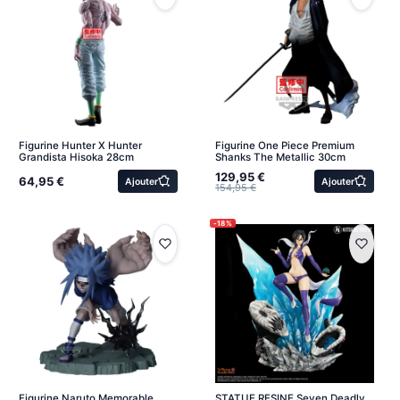
Figurine Hunter X Hunter
Figurine One Piece Premium
Grandista Hisoka 28cm
Shanks The Metallic 30cm
129,95 €
64,95 €
Ajouter
Ajouter
154,95 €
-18%
Figurine Naruto Memorable
STATUE RESINE Seven Deadly