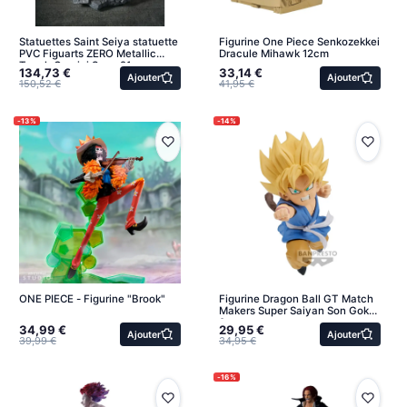
Statuettes Saint Seiya statuette
Figurine One Piece Senkozekkei
PVC Figuarts ZERO Metallic
Dracule Mihawk 12cm
Touch Gemini Saga 21 cm
134,73 €
33,14 €
Ajouter
Ajouter
150,52 €
41,95 €
-13%
-14%
ONE PIECE - Figurine "Brook"
Figurine Dragon Ball GT Match
Makers Super Saiyan Son Goku
9cm
34,99 €
29,95 €
Ajouter
Ajouter
39,99 €
34,95 €
-16%